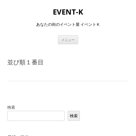
コ
ン
EVENT-K
テ
ン
ツ
へ
あなたの街のイベント屋 イベントＫ
ス
キ
ッ
プ
メニュー
並び順１番目
検索
検索