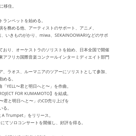
国に移住。
トランペットを始める。
演を務める他、アーティストのサポート、アニメ、
いきものがかり、miwa、SEKAINOOWARIなどのサポ
ており、オーケストラのソリストを始め、日本全国で開催
東アフリカ国際音楽コンクールインターミディエイト部門
ア、ラオス、ルーマニアのツアーにソリストとして参加、
勤める。
曲「YELL〜君と明日へと〜」を作曲。
JECT FOR KUMAMOTO】を結成。
L〜君と明日へと〜」のCD売り上げを
いる。
g A Trumpet」をリリース。
タンにてソロコンサートを開催し、好評を得る。