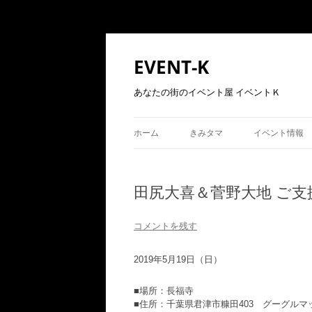
コ
ン
テ
EVENT-K
ン
ツ
へ
あなたの街のイベント屋 イベントＫ
ス
キ
ッ
プ
ホーム
きみタマ
イベント情報
田尻大喜＆菅野大地 ご支援
コメントを残す
2019
年5月19日（日）
■場所：長福寺
■住所：
千葉県君津市糠田403
グーグルマ