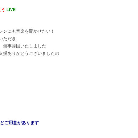
とう
LIVE
レンにも音楽を聞かせたい！
いただき、
、無事帰国いたしました
支援ありがとうございましたの
0脚ほどご用意があります