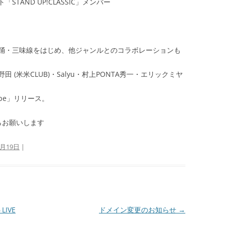
AND UP!CLASSIC」メンバー
踊・三味線をはじめ、他ジャンルとのコラボレーションも
(米米CLUB)・Salyu・村上PONTA秀一・エリックミヤ
ape」リリース。
らお願いします
4月19日
|
IVE
ドメイン変更のお知らせ
→