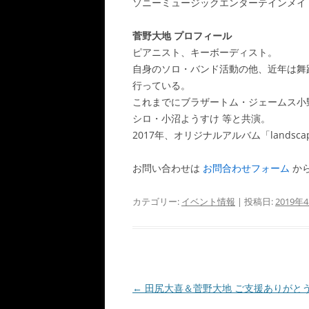
ソニーミュージックエンターテインメイト「ST
菅野大地 プロフィール
ピアニスト、キーボーディスト。
自身のソロ・バンド活動の他、近年は舞
行っている。
これまでにブラザートム・ジェームス小野田 
シロ・小沼ようすけ 等と共演。
2017年、オリジナルアルバム「landsc
お問い合わせは
お問合わせフォーム
か
カテゴリー:
イベント情報
| 投稿日:
2019年
投
←
田尻大喜＆菅野大地 ご支援ありがとうL
稿