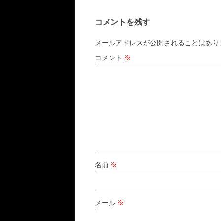
ナ
コメントを残す
ビ
ゲ
メールアドレスが公開されることはあり
ー
コメント
※
シ
ョ
ン
名前
※
メール
※