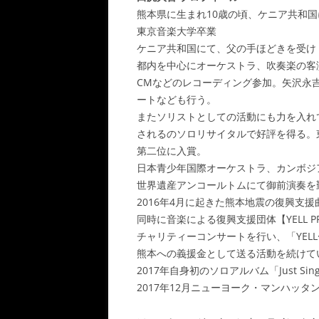
熊本県に生まれ10歳の頃、ケニア共和
東京音楽大学卒業
ケニア共和国にて、父の手ほどきを受け
都内を中心にオーケストラ、吹奏楽の客
CMなどのレコーディング参加。矢沢永吉、
ートなども行う。
またソリストとしての活動にも力を入れ
されるのソロリサイタルで好評を得る。
第二位に入賞。
日本青少年国際オーケストラ、カンボジ
世界遺産アンコールトムにて御前演奏を
2016年4月に起きた熊本地震の復興支援
同時に音楽による復興支援団体【YELL PRO
チャリティーコンサートを行い、「YEL
熊本への義援金として送る活動を続けて
2017年自身初のソロアルバム「Just Sin
2017年12月ニューヨーク・マンハッ