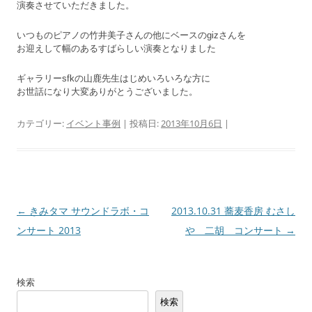
演奏させていただきました。
いつものピアノの竹井美子さんの他にベースのgizさんを
お迎えして幅のあるすばらしい演奏となりました
ギャラリーsfkの山鹿先生はじめいろいろな方に
お世話になり大変ありがとうございました。
カテゴリー:
イベント事例
| 投稿日:
2013年10月6日
|
投
←
きみタマ サウンドラボ・コ
2013.10.31 蕎麦香房 むさし
稿
ンサート 2013
や 二胡 コンサート
→
ナ
ビ
検索
ゲ
検索
ー