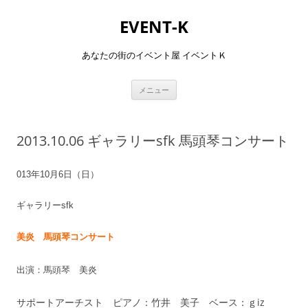
コ
ン
EVENT-K
テ
ン
ツ
へ
あなたの街のイベント屋 イベントＫ
ス
キ
ッ
プ
メニュー
2013.10.06 ギャラリーsfk 馬頭琴コンサート
013年10月6日（日）
ギャラリーsfk
美炎 馬頭琴コンサート
出演：馬頭琴 美炎
サポートアーチスト ピアノ：竹井 美子 ベース：ｇiz