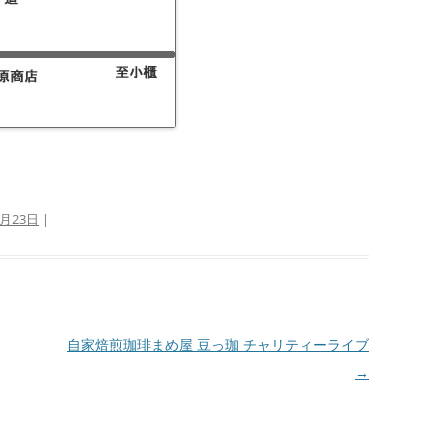
4月23日
|
自家焙煎珈琲まめ屋 豆っ珈 チャリティーライブ
→