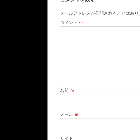
ゲ
ー
メールアドレスが公開されることはあり
シ
コメント
※
ョ
ン
名前
※
メール
※
サイト