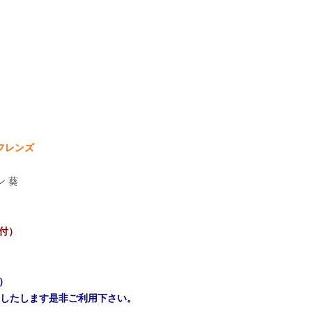
・フレンズ
ン 葵
ク付）
）
意したします是非ご利用下さい。