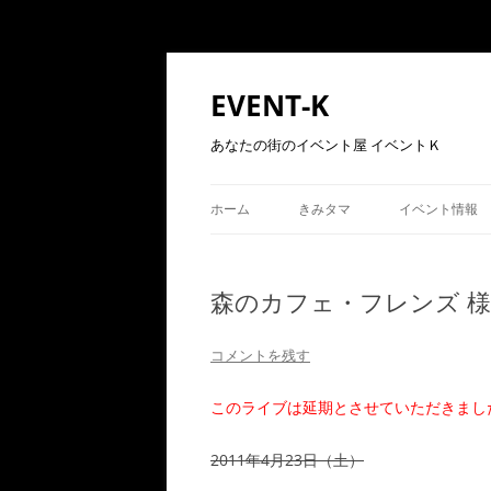
コ
ン
テ
EVENT-K
ン
ツ
へ
あなたの街のイベント屋 イベントＫ
ス
キ
ッ
プ
ホーム
きみタマ
イベント情報
森のカフェ・フレンズ 様 
コメントを残す
このライブは延期とさせていただきまし
2011年4月23日（土）