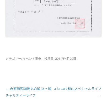
カテゴリー:
イベント事例
| 投稿日:
2011年4月29日
|
投
←
自家焙煎珈琲まめ屋 豆っ珈
a la cart 桃山スペシャルライブ
稿
チャリティーライブ
→
ナ