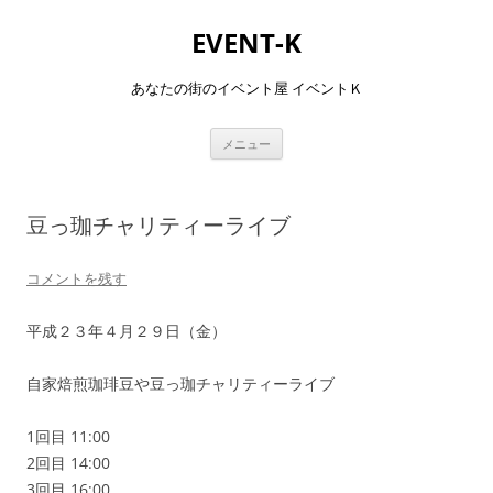
コ
ン
EVENT-K
テ
ン
ツ
へ
あなたの街のイベント屋 イベントＫ
ス
キ
ッ
プ
メニュー
豆っ珈チャリティーライブ
コメントを残す
平成２３年４月２９日（金）
自家焙煎珈琲豆や豆っ珈チャリティーライブ
1回目 11:00
2回目 14:00
3回目 16:00