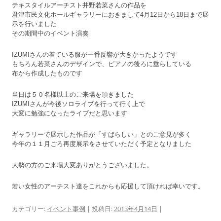
テキスタイルアーチスト井野若菜さんの作品を
君津市民文化ホールギャラリーにおきまして4月12日から18日まで展
示を行いました
その期間中のイベント演奏
IZUMIさんの着ている服が一番反響が大きかったようです
もちろん若菜さんのデザインで、ピアノの後ろに垂らしている
布から作成したものです
当日は５０名様以上のご来場を頂きました
IZUMIさんが今後ソロライブを行って行く上で
大変に勉強になったライブだと思います
ギャラリーで展示した作品が「すばらしい」とのご意見が多く
今年の１１月ごろ再度展示をさせていただく予定となりました
大勢の方のご来場大変ありがとうございました。
若い女性のアーチスト達をこれからも応援して頂ければ幸いです。
カテゴリー:
イベント事例
| 投稿日:
2013年4月14日
|