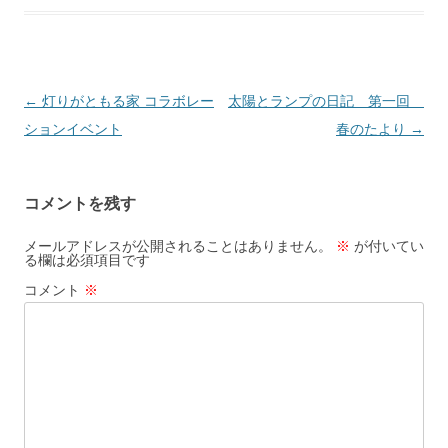
投
←
灯りがともる家 コラボレー
太陽とランプの日記 第一回
稿
ションイベント
春のたより
→
ナ
ビ
コメントを残す
ゲ
ー
メールアドレスが公開されることはありません。
※
が付いてい
る欄は必須項目です
シ
コメント
※
ョ
ン