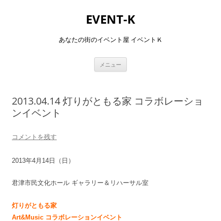
コ
ン
EVENT-K
テ
ン
ツ
へ
あなたの街のイベント屋 イベントＫ
ス
キ
ッ
プ
メニュー
2013.04.14 灯りがともる家 コラボレーショ
ンイベント
コメントを残す
2013年4月14日（日）
君津市民文化ホール ギャラリー＆リハーサル室
灯りがともる家
Art&Music コラボレーションイベント