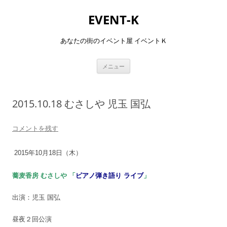
コ
ン
EVENT-K
テ
ン
ツ
へ
あなたの街のイベント屋 イベントＫ
ス
キ
ッ
プ
メニュー
2015.10.18 むさしや 児玉 国弘
コメントを残す
2015年10月18日（木）
蕎麦香房 むさしや 「
ピアノ弾き語り ライブ
」
出演：児玉 国弘
昼夜２回公演