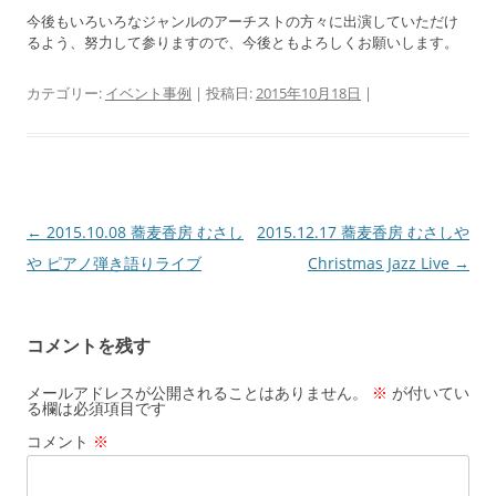
今後もいろいろなジャンルのアーチストの方々に出演していただけ
るよう、努力して参りますので、今後ともよろしくお願いします。
カテゴリー:
イベント事例
| 投稿日:
2015年10月18日
|
投
←
2015.10.08 蕎麦香房 むさし
2015.12.17 蕎麦香房 むさしや
稿
や ピアノ弾き語りライブ
Christmas Jazz Live
→
ナ
ビ
コメントを残す
ゲ
ー
メールアドレスが公開されることはありません。
※
が付いてい
る欄は必須項目です
シ
コメント
※
ョ
ン